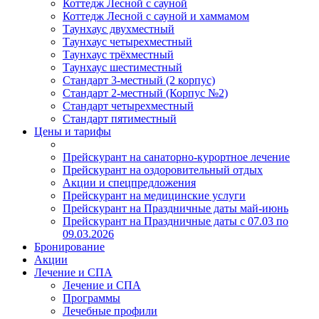
Коттедж Лесной с сауной
Коттедж Лесной с сауной и хаммамом
Таунхаус двухместный
Таунхаус четырехместный
Таунхаус трёхместный
Таунхаус шестиместный
Стандарт 3-местный (2 корпус)
Стандарт 2-местный (Корпус №2)
Стандарт четырехместный
Стандарт пятиместный
Цены и тарифы
Прейскурант на санаторно-курортное лечение
Прейскурант на оздоровительный отдых
Акции и спецпредложения
Прейскурант на медицинские услуги
Прейскурант на Праздничные даты май-июнь
Прейскурант на Праздничные даты с 07.03 по
09.03.2026
Бронирование
Акции
Лечение и СПА
Лечение и СПА
Программы
Лечебные профили