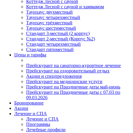
Коттедж Лесной с сауной
Коттедж Лесной с сауной и хаммамом
Таунхаус двухместный
Таунхаус четырехместный
Таунхаус трёхместный
Таунхаус шестиместный
Стандарт 3-местный (2 корпус)
Стандарт 2-местный (Корпус №2)
Стандарт четырехместный
Стандарт пятиместный
Цены и тарифы
Прейскурант на санаторно-курортное лечение
Прейскурант на оздоровительный отдых
Акции и спецпредложения
Прейскурант на медицинские услуги
Прейскурант на Праздничные даты май-июнь
Прейскурант на Праздничные даты с 07.03 по
09.03.2026
Бронирование
Акции
Лечение и СПА
Лечение и СПА
Программы
Лечебные профили