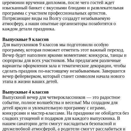
церемонии вручения дипломов, после чего гостей ждет
изысканный банкет с вкусными блюдами и развлекательная
программа с участием профессиональных артистов.
Потрясающие виды на Волгу создадут незабываемую
атмосферу, а наши опытные организаторы позаботятся о
каждом детали праздника.
Выпускные 9 классов
Для выпускников 9 классов мы подготовили особую
программу, которая поможет отметить этот важный переход.
Вечер будет наполнен яркими моментами: конкурсы, танцы и
сюрпризы для всех участников. Мы предлагаем различные
варианты оформления зала и тематические декорации, чтобы
сделать праздник по-настоящему незабываемым. Завершится
вечер фейерверком, который станет символом начала нового
этапа в жизни ваших детей.
Выпускные 4 классов
Выпускной вечер для четвероклассников — это радостное
событие, полное волшебства и веселья! Мы создадим для
детей яркую и увлекательную программу с играми,
конкурсами и мастер-классами. На празднике не обойдется без
сладких угощений и подарков для каждого выпускника. В
нашем санатории дети смогут насладиться безопасной и
дружелюбной атмосферой, а родители смогут расслабиться и