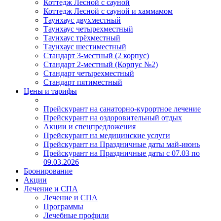
Коттедж Лесной с сауной
Коттедж Лесной с сауной и хаммамом
Таунхаус двухместный
Таунхаус четырехместный
Таунхаус трёхместный
Таунхаус шестиместный
Стандарт 3-местный (2 корпус)
Стандарт 2-местный (Корпус №2)
Стандарт четырехместный
Стандарт пятиместный
Цены и тарифы
Прейскурант на санаторно-курортное лечение
Прейскурант на оздоровительный отдых
Акции и спецпредложения
Прейскурант на медицинские услуги
Прейскурант на Праздничные даты май-июнь
Прейскурант на Праздничные даты с 07.03 по
09.03.2026
Бронирование
Акции
Лечение и СПА
Лечение и СПА
Программы
Лечебные профили