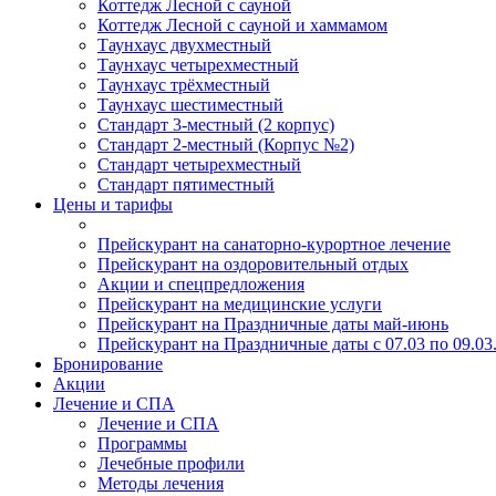
Коттедж Лесной с сауной
Коттедж Лесной с сауной и хаммамом
Таунхаус двухместный
Таунхаус четырехместный
Таунхаус трёхместный
Таунхаус шестиместный
Стандарт 3-местный (2 корпус)
Стандарт 2-местный (Корпус №2)
Стандарт четырехместный
Стандарт пятиместный
Цены и тарифы
Прейскурант на санаторно-курортное лечение
Прейскурант на оздоровительный отдых
Акции и спецпредложения
Прейскурант на медицинские услуги
Прейскурант на Праздничные даты май-июнь
Прейскурант на Праздничные даты с 07.03 по 09.03
Бронирование
Акции
Лечение и СПА
Лечение и СПА
Программы
Лечебные профили
Методы лечения